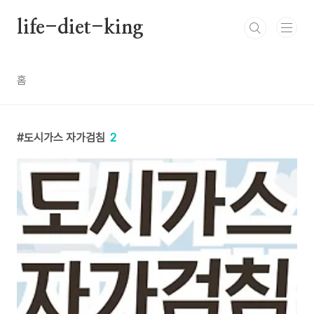
본문 바로가기
life-diet-king
홈
도시가스 자가검침
2